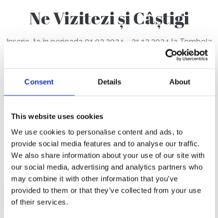
Ne Vizitezi și Câștigi
Inscrie-te în perioada 01.03.2024 - 31.12.2024 la Tombola
de pe podiumul amenajat în zona de promenada din
Tronsonul C, din Incinta Centrului Comercial Aleea
Castanilor, electronic, pe tabletă pusă la dispoziție
Consent
Details
About
vizitatorilor, prin introducerea numelui și numărului de
telefon și poți câștiga un produs electrocasnic in fiecare
This website uses cookies
luna.
We use cookies to personalise content and ads, to
Vârsta minimă de participare este de 14 ani.
provide social media features and to analyse our traffic.
We also share information about your use of our site with
our social media, advertising and analytics partners who
may combine it with other information that you’ve
Regulamentul Oficial al Campaniei
provided to them or that they’ve collected from your use
of their services.
Vezi cum poți câștiga! Accesează Regulamentul Oficial al
Campaniei